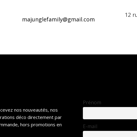
12 r
majunglefamily@gmail.com
Prénom
recevez nos nouveautés, nos
irations déco directement par
 commande, hors promotions en
E-mail