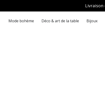
Aller
Livraison 
au
contenu
Mode bohème
Déco & art de la table
Bijoux