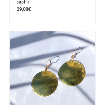
saphir
29,00
€
Ce
produit
a