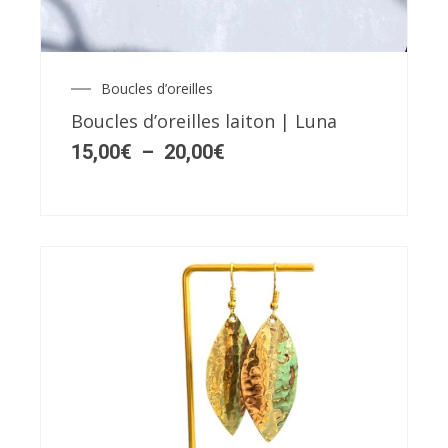
plusieurs
variations.
Les
Boucles d’oreilles
Plage
options
de
Boucles d’oreilles laiton | Luna
peuvent
prix :
15,00€
15,00
€
–
20,00
€
être
à
choisies
20,00€
sur
la
page
du
produit