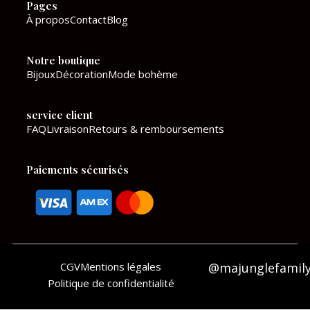
Pages
b
a
À propos
Contact
Blog
o
g
Notre boutique
o
r
Bijoux
Décoration
Mode bohème
k
a
service client
m
FAQ
Livraison
Retours & remboursements
Paiements sécurisés
CGV
Mentions légales
@majunglefamil
Politique de confidentialité