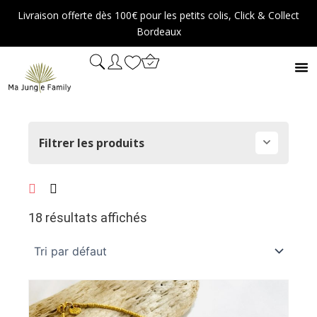
Aller
Livraison offerte dès 100€ pour les petits colis, Click & Collect
au
Bordeaux
contenu
Filtrer les produits
18 résultats affichés