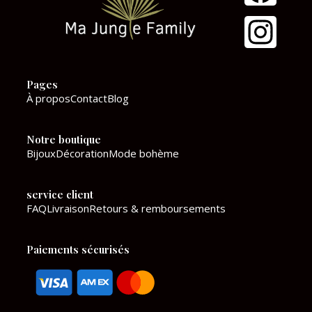
a
n
c
s
e
t
Pages
b
a
À propos
Contact
Blog
o
g
Notre boutique
o
r
Bijoux
Décoration
Mode bohème
k
a
service client
m
FAQ
Livraison
Retours & remboursements
Paiements sécurisés