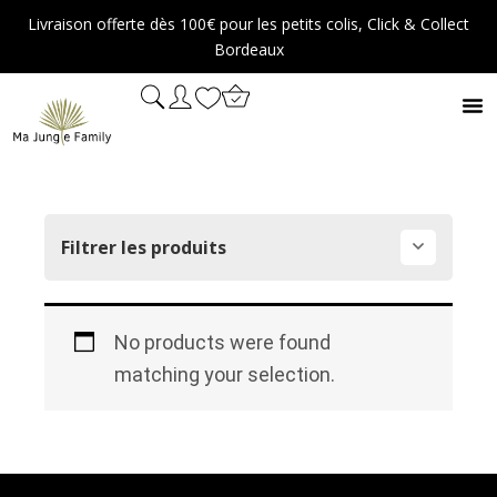
Aller
Livraison offerte dès 100€ pour les petits colis, Click & Collect
au
Bordeaux
contenu
gris
Filtrer les produits
No products were found
matching your selection.