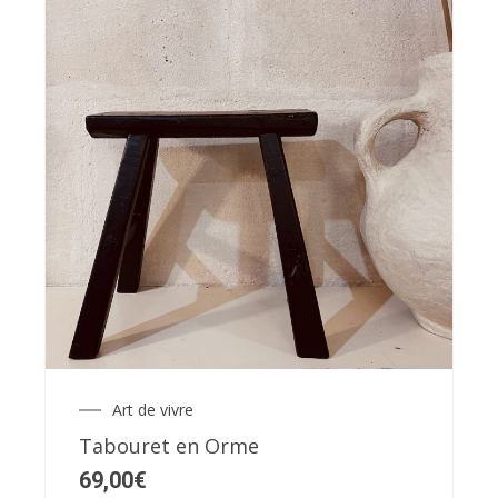
Ce
produit
a
plusieurs
variations.
Les
options
Art de vivre
peuvent
Tabouret en Orme
être
69,00
€