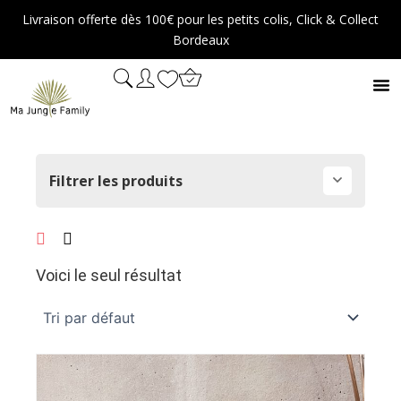
Aller
Livraison offerte dès 100€ pour les petits colis, Click & Collect
au
Bordeaux
contenu
Filtrer les produits
Voici le seul résultat