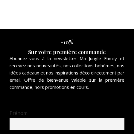
choisies
sur
la
page
du
-10%
produit
Sur votre première commande
Abonnez-vous à la newsletter Ma Jungle Family et
recevez nos nouveautés, nos collections bohèmes, nos
idées cadeaux et nos inspirations déco directement par
email. Offre de bienvenue valable sur la première
commande, hors promotions en cours.
Prénom