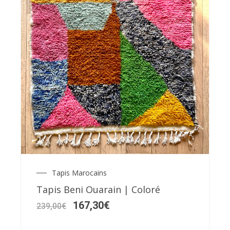
Tapis Marocains
Le
Le
prix
prix
Tapis Beni Ouarain | Coloré
initial
actuel
était :
est :
167,30
€
239,00
€
239,00€.
167,30€.