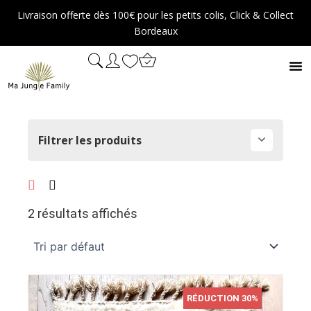
Aller
Livraison offerte dès 100€ pour les petits colis, Click & Collect
au
Bordeaux
contenu
Filtrer les produits
2 résultats affichés
RÉDUCTION 30%