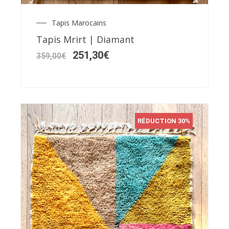
Tapis Marocains
Le
Le
prix
prix
Tapis Mrirt | Diamant
initial
actuel
était :
est :
251,30
€
359,00
€
359,00€.
251,30€.
RÉDUCTION 30%