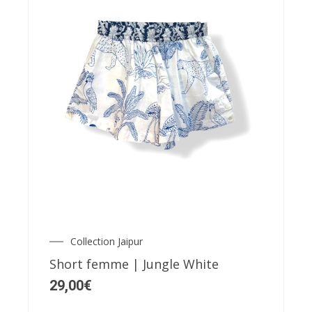
du
produit
Ce
produit
a
plusieurs
variations.
Les
Collection Jaipur
options
Short femme | Jungle White
peuvent
29,00
€
être
choisies