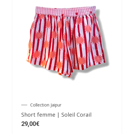
Ce
produit
a
plusieurs
variations.
Les
Collection Jaipur
options
Short femme | Soleil Corail
peuvent
29,00
€
être
choisies