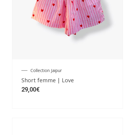
Ce
produit
a
plusieurs
variations.
Les
Collection Jaipur
options
Short femme | Love
peuvent
29,00
€
être
choisies
sur
la
page