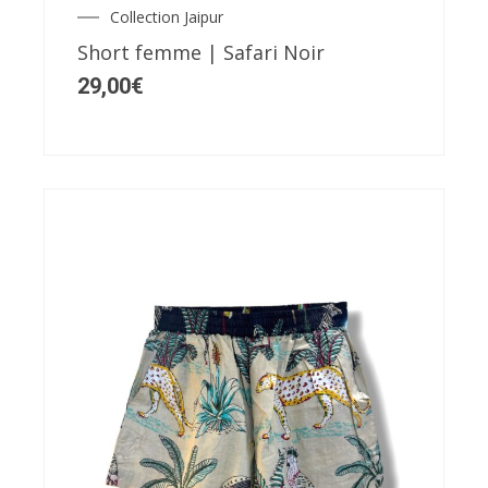
Collection Jaipur
options
Short femme | Safari Noir
peuvent
29,00
€
être
choisies
sur
la
page
du
produit
Ce
produit