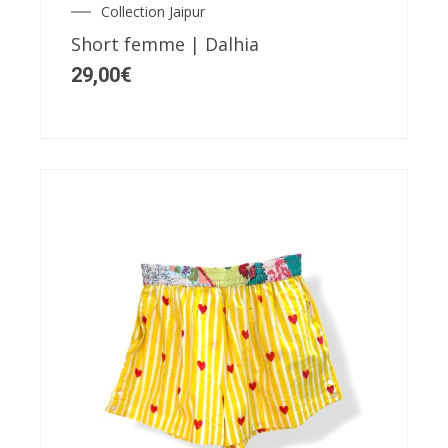
Collection Jaipur
options
Short femme | Dalhia
peuvent
29,00
€
être
choisies
sur
la
page
du
produit
Ce
produit