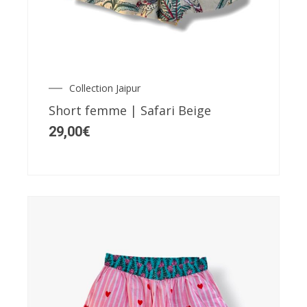
a
plusieurs
variations.
Les
Collection Jaipur
options
Short femme | Safari Beige
peuvent
29,00
€
être
choisies
sur
la
page
du
produit