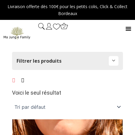
Aller
Livraison offerte dès 100€ pour les petits colis, Click & Collect
au
Bordeaux
contenu
Filtrer les produits
Voici le seul résultat