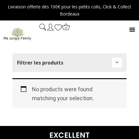
Aller
Livraison offerte dès 100€ pour les petits colis, Click & Collect
au
Bordeaux
contenu
Filtrer les produits
No products were found
matching your selection.
EXCELLENT