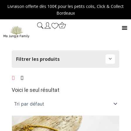
Aller
Livraison offerte dès 100€ pour les petits colis, Click & Collect
au
Bordeaux
contenu
Filtrer les produits
Voici le seul résultat