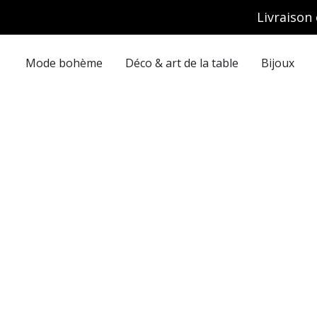
Aller
Livraison 
au
contenu
Mode bohème
Déco & art de la table
Bijoux