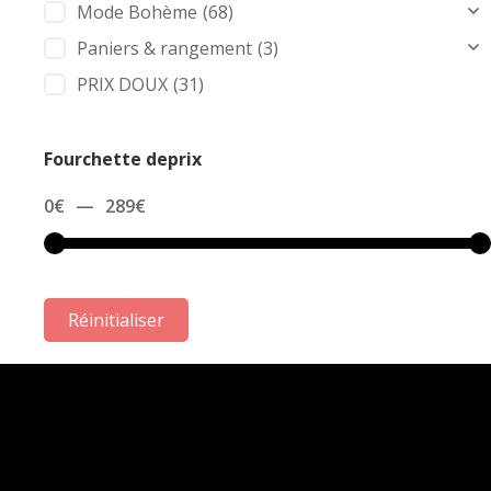
Mode Bohème
(68)
Paniers & rangement
(3)
PRIX DOUX
(31)
Fourchette deprix
0
€
—
289
€
Réinitialiser