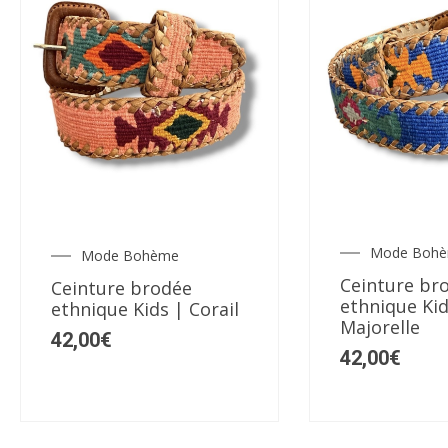
du
du
produit
produit
Ce
Ce
produit
produit
a
a
plusieurs
plusieurs
Mode Boh
Mode Bohème
variations.
variations.
Ceinture br
Les
Ceinture brodée
Les
ethnique Kid
ethnique Kids | Corail
options
options
Majorelle
42,00
€
peuvent
peuvent
42,00
€
être
être
choisies
choisies
sur
sur