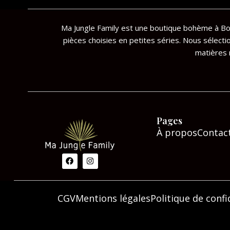
Ma Jungle Family est une boutique bohème à Bor
pièces choisies en petites séries. Nous sélecti
matières n
Pages
À propos
Contac
F
I
a
n
c
s
e
t
b
a
o
g
CGV
Mentions légales
Politique de confi
o
r
k
a
m