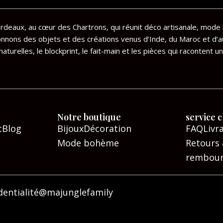
deaux, au cœur des Chartrons, qui réunit déco artisanale, mode 
onnons des objets et des créations venus d’Inde, du Maroc et d’a
aturelles, le blockprint, le fait-main et les pièces qui racontent un
Notre boutique
service c
t
Blog
Bijoux
Décoration
FAQ
Livr
Mode bohème
Retours
rembou
dentialité
@majunglefamily