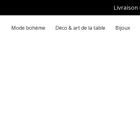
Aller
Livraison 
au
contenu
Mode bohème
Déco & art de la table
Bijoux