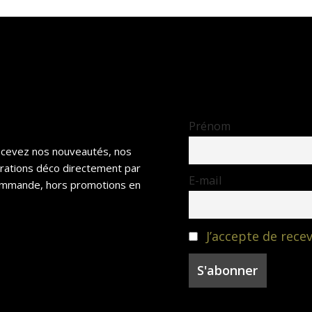
la
la
page
page
du
du
produit
produit
Prénom
recevez nos nouveautés, nos
irations déco directement par
E-mail
 commande, hors promotions en
J’accepte de recev