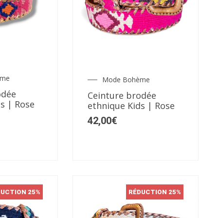
Ce
produit
a
plusieurs
ème
Mode Bohème
variations.
odée
Ceinture brodée
Les
s | Rose
ethnique Kids | Rose
options
42,00
€
peuvent
être
choisies
sur
la
DUCTION 25%
RÉDUCTION 25%
page
du