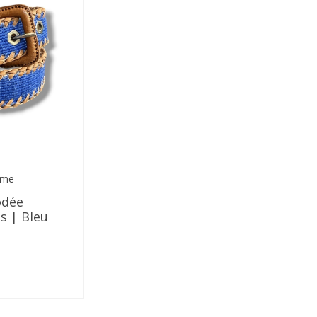
du
produit
ème
odée
s | Bleu