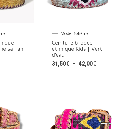
Ce
produit
a
plusieurs
ème
Mode Bohème
Plage
variations.
de
hnique
Ceinture brodée
Les
prix :
ne safran
ethnique Kids | Vert
31,50€
options
d’eau
à
peuvent
42,00€
31,50
€
–
42,00
€
être
choisies
sur
la
page
du
produit