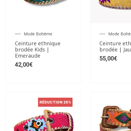
Ce
Ce
produit
produit
a
a
plusieurs
plusieurs
Mode Bohème
Mode Boh
variations.
variations.
Ceinture ethnique
Ceinture et
Les
Les
brodée Kids |
brodée | Jau
options
options
Emeraude
55,00
€
peuvent
peuvent
42,00
€
être
être
choisies
choisies
sur
sur
la
la
page
page
RÉDUCTION 25%
du
du
produit
produit