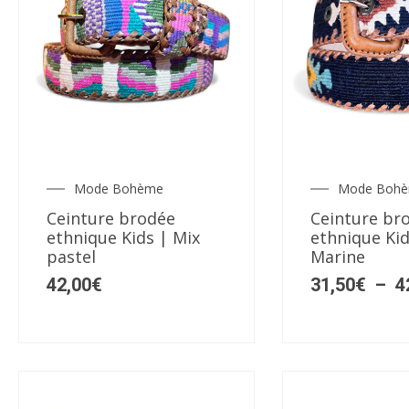
produit
produit
Ce
Ce
produit
produit
a
a
plusieurs
plusieurs
Mode Bohème
Mode Boh
variations.
variations.
Ceinture brodée
Ceinture br
Les
Les
ethnique Kids | Mix
ethnique Kid
options
options
pastel
Marine
peuvent
peuvent
42,00
€
31,50
€
–
4
être
être
choisies
choisies
sur
sur
la
la
page
page