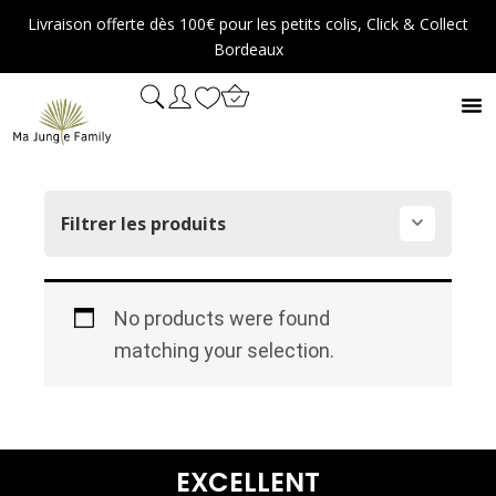
Aller
Livraison offerte dès 100€ pour les petits colis, Click & Collect
au
Bordeaux
contenu
Filtrer les produits
No products were found
matching your selection.
EXCELLENT