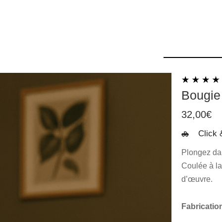
Bougie 
32,00
€
Click 
Plongez dan
Coulée à la
d’œuvre.
Fabricatio