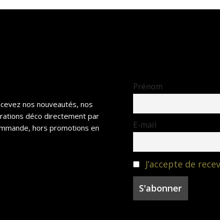
Prénom
recevez nos nouveautés, nos
irations déco directement par
E-mail
 commande, hors promotions en
J’accepte de recev