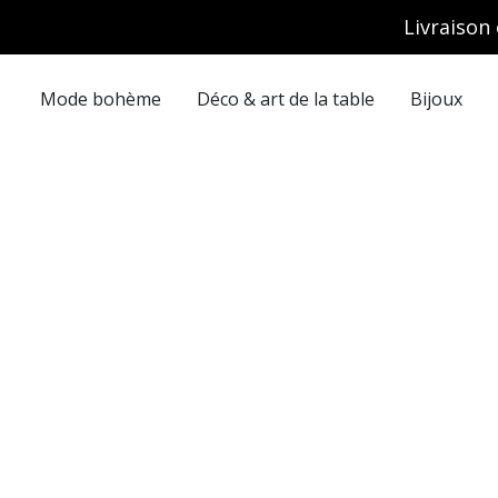
Aller
Livraison 
au
contenu
Mode bohème
Déco & art de la table
Bijoux