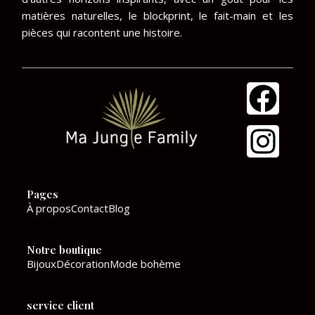
matières naturelles, le blockprint, le fait-main et les
pièces qui racontent une histoire.
F
I
a
n
c
s
e
t
Pages
b
a
À propos
Contact
Blog
o
g
Notre boutique
o
r
Bijoux
Décoration
Mode bohème
k
a
service client