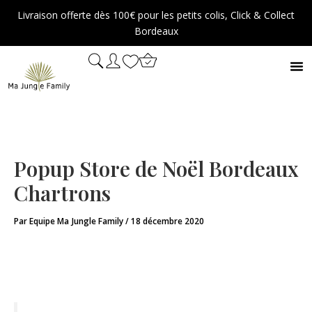
Aller
Livraison offerte dès 100€ pour les petits colis, Click & Collect
au
Bordeaux
contenu
Popup Store de Noël Bordeaux
Chartrons
Par
Equipe Ma Jungle Family
/
18 décembre 2020