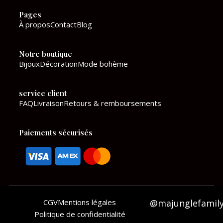
e
t
Pages
b
a
À propos
Contact
Blog
o
g
Notre boutique
o
r
Bijoux
Décoration
Mode bohème
k
a
service client
m
FAQ
Livraison
Retours & remboursements
Paiements sécurisés
CGV
Mentions légales
@majunglefamil
Politique de confidentialité