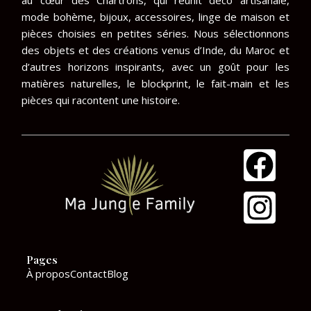
au cœur des Chartrons, qui réunit déco artisanale,
mode bohème, bijoux, accessoires, linge de maison et
pièces choisies en petites séries. Nous sélectionnons
des objets et des créations venus d’Inde, du Maroc et
d’autres horizons inspirants, avec un goût pour les
matières naturelles, le blockprint, le fait-main et les
pièces qui racontent une histoire.
F
I
a
n
c
s
e
t
Pages
b
a
À propos
Contact
Blog
o
g