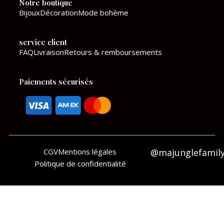
Notre boutique
o
r
Bijoux
Décoration
Mode bohème
k
a
service client
m
FAQ
Livraison
Retours & remboursements
Paiements sécurisés
CGV
Mentions légales
@majunglefamil
Politique de confidentialité