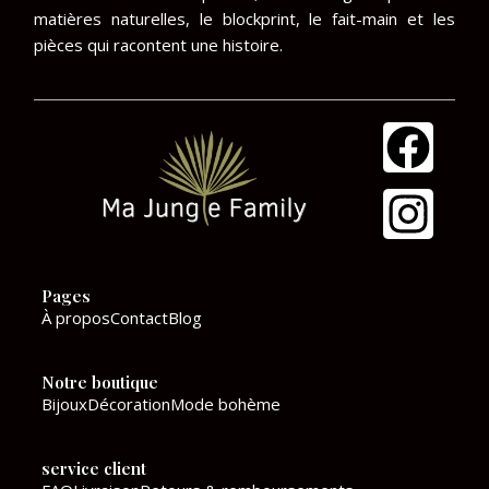
matières naturelles, le blockprint, le fait-main et les
pièces qui racontent une histoire.
F
I
a
n
c
s
e
t
Pages
b
a
À propos
Contact
Blog
o
g
Notre boutique
o
r
Bijoux
Décoration
Mode bohème
k
a
service client