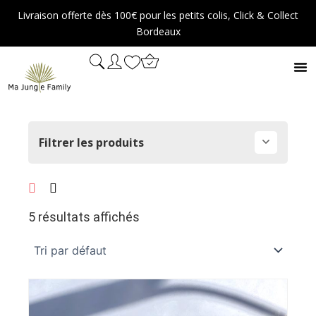
Aller
Livraison offerte dès 100€ pour les petits colis, Click & Collect
au
Bordeaux
contenu
Filtrer les produits
5 résultats affichés