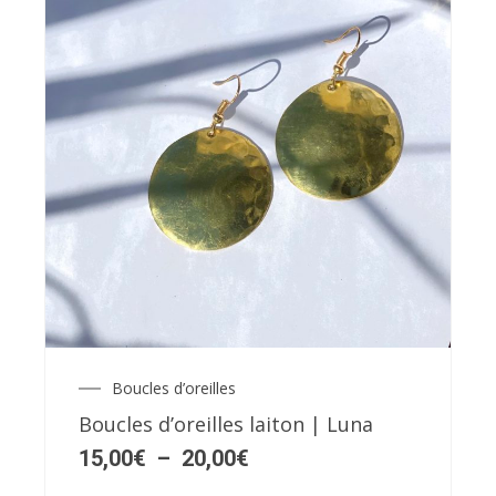
Ce
produit
a
plusieurs
variations.
Les
Boucles d’oreilles
Plage
options
de
Boucles d’oreilles laiton | Luna
peuvent
prix :
15,00€
15,00
€
–
20,00
€
être
à
choisies