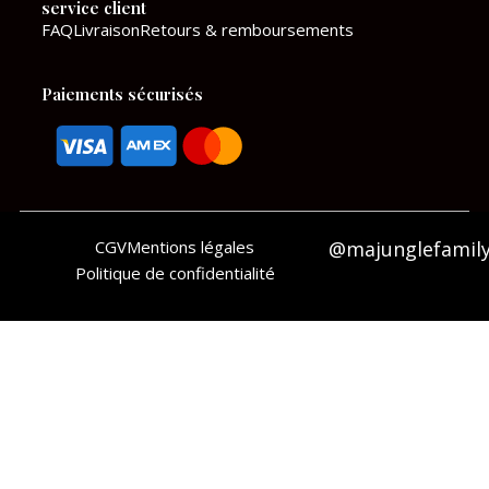
service client
m
FAQ
Livraison
Retours & remboursements
Paiements sécurisés
CGV
Mentions légales
@majunglefamil
Politique de confidentialité