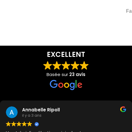
Fa
EXCELLENT
Basée sur
23 avis
Annabelle Ripoll
il y a 3 ans