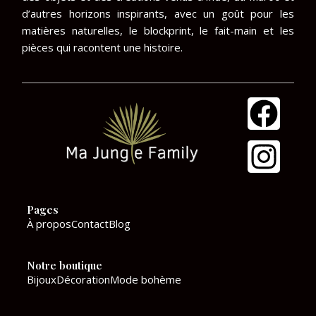
d’autres horizons inspirants, avec un goût pour les
matières naturelles, le blockprint, le fait-main et les
pièces qui racontent une histoire.
F
I
a
n
c
s
e
t
Pages
b
a
À propos
Contact
Blog
o
g
Notre boutique
o
r
Bijoux
Décoration
Mode bohème
k
a