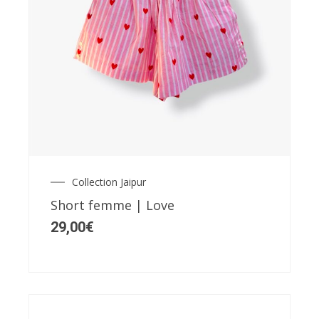
Ce
produit
a
plusieurs
variations.
Les
Collection Jaipur
options
Short femme | Love
peuvent
29,00
€
être
choisies
sur
la
page