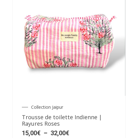
Ce
produit
a
plusieurs
variations.
Les
Collection Jaipur
Plage
options
de
Trousse de toilette Indienne |
prix :
peuvent
Rayures Roses
15,00€
être
à
15,00
€
–
32,00
€