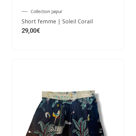
Les
Collection Jaipur
options
Short femme | Soleil Corail
peuvent
29,00
€
être
choisies
sur
la
page
du
produit
Ce