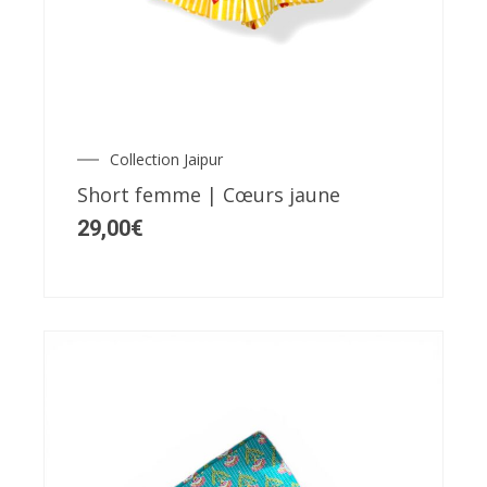
produit
a
plusieurs
variations.
Les
Collection Jaipur
options
Short femme | Cœurs jaune
peuvent
29,00
€
être
choisies
sur
la
page
du
produit