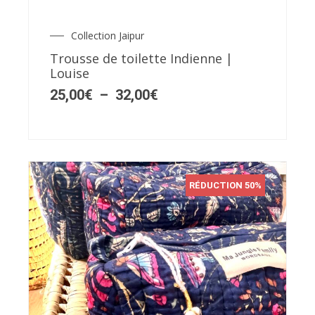
variations.
Les
Collection Jaipur
Plage
options
de
Trousse de toilette Indienne |
peuvent
prix :
Louise
25,00€
être
à
25,00
€
–
32,00
€
choisies
32,00€
sur
la
page
du
RÉDUCTION 50%
produit