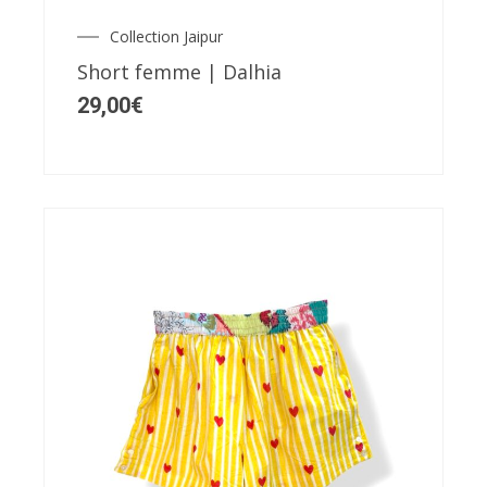
Les
Collection Jaipur
options
Short femme | Dalhia
peuvent
29,00
€
être
choisies
sur
la
page
du
produit
Ce