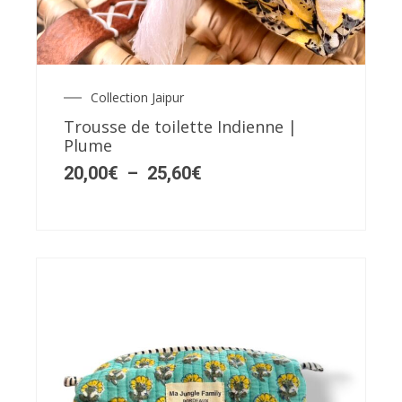
variations.
Les
options
peuvent
Collection Jaipur
Plage
de
être
Trousse de toilette Indienne |
prix :
Plume
choisies
20,00€
à
20,00
€
–
25,60
€
sur
25,60€
la
page
du
produit