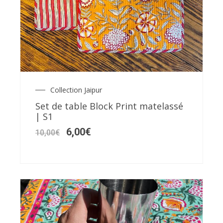
Collection Jaipur
Le
Le
prix
prix
Set de table Block Print matelassé
initial
actuel
| S1
était :
est :
10,00€.
6,00€.
6,00
€
10,00
€