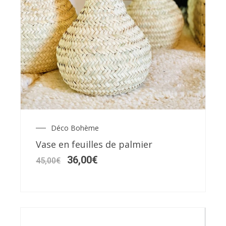
Déco Bohème
Le
Le
prix
prix
Vase en feuilles de palmier
initial
actuel
était :
est :
36,00
€
45,00
€
45,00€.
36,00€.