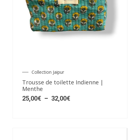
Ce
produit
a
plusieurs
variations.
Les
Collection Jaipur
Plage
options
de
Trousse de toilette Indienne |
prix :
peuvent
Menthe
25,00€
être
à
25,00
€
–
32,00
€
32,00€
choisies
sur
la
page
du