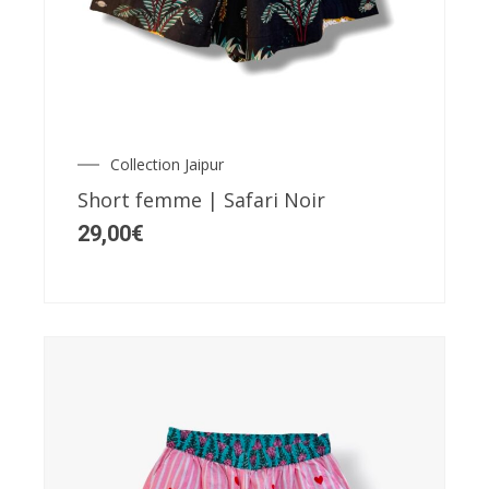
produit
a
plusieurs
variations.
Les
Collection Jaipur
options
Short femme | Safari Noir
peuvent
29,00
€
être
choisies
sur
la
page
du
produit