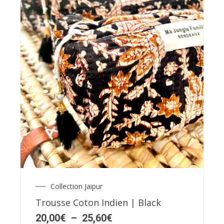
Ce
produit
a
plusieurs
variations.
Les
options
Collection Jaipur
Plage
peuvent
de
Trousse Coton Indien | Black
être
prix :
20,00€
20,00
€
–
25,60
€
choisies