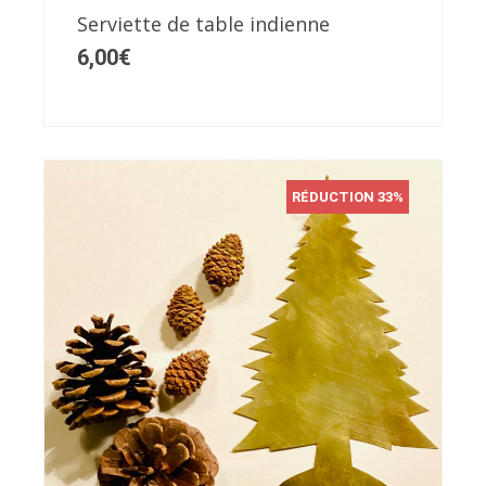
Serviette de table indienne
choisies
6,00
€
sur
la
page
du
produit
RÉDUCTION 33%