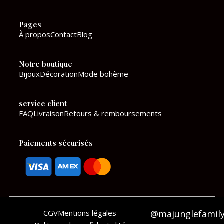
e
t
Pages
b
a
À propos
Contact
Blog
o
g
Notre boutique
o
r
Bijoux
Décoration
Mode bohème
k
a
service client
m
FAQ
Livraison
Retours & remboursements
Paiements sécurisés
CGV
Mentions légales
@majunglefamil