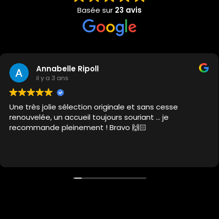
Basée sur
23 avis
Maud Le Meaux
il y a 3 ans
e et sans cesse
Super boutique avec des objet
souriant … je
C'est un lieu inspirant qui off
o 🙌🏻
décoration à tous les prix. Un
pour des cadeaux déco !