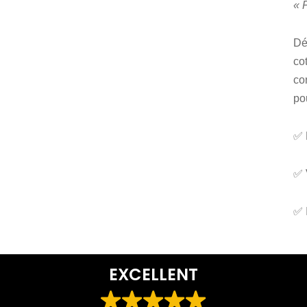
« 
Dé
co
co
po
✅ 
✅ 
✅ 
EXCELLENT