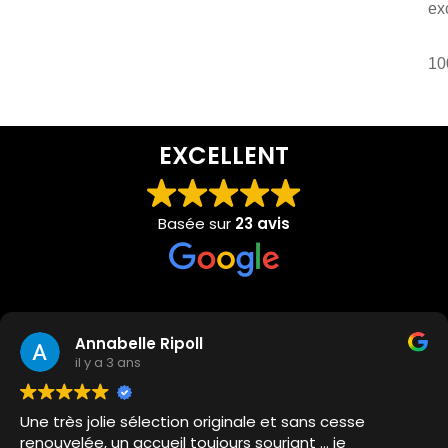
ex
10
EXCELLENT
Basée sur
23 avis
Annabelle Ripoll
il y a 3 ans
Une très jolie sélection originale et sans cesse
renouvelée, un accueil toujours souriant … je