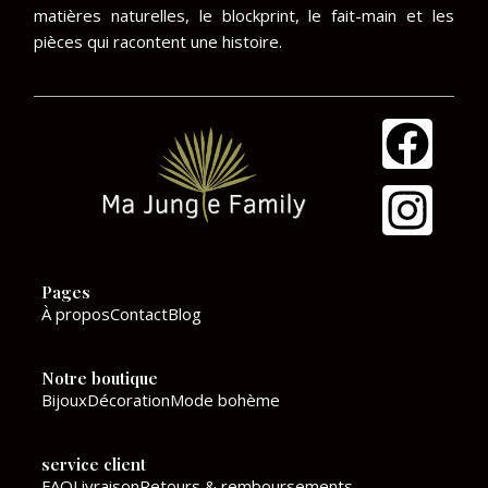
matières naturelles, le blockprint, le fait-main et les
pièces qui racontent une histoire.
F
I
a
n
c
s
e
t
Pages
b
a
À propos
Contact
Blog
o
g
Notre boutique
o
r
Bijoux
Décoration
Mode bohème
k
a
service client
m
FAQ
Livraison
Retours & remboursements